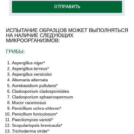
ОТПРАВИТЬ
ИСПЫТАНИЕ ОБРАЗЦОВ МОЖЕТ ВЫПОЛНЯТЬСЯ
НА НАЛИЧИЕ СЛЕДУЮЩИХ
МИКРООРГАНИЗМОВ:
ГРИБЫ:
Aspergillus niger*
Aspergillus terreus*
Aspergillus versicolor
Altemaria alternata
Aurebasidium pullulans*
Cladosporium cladosporioides
Cladosporium sphaerospermum
Mucor racemosus
Penicillium ochro-chloron*
Penicillium funiculosum*
Paecilomyces variotii*
Scopulariopsis brevicaulis*
Trichoderma viride*