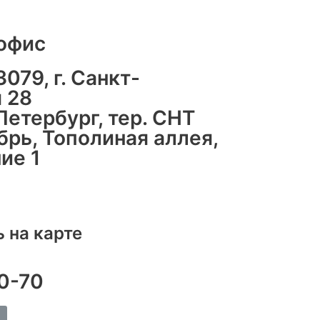
офис
079, г. Санкт-
я 28
Петербург, тер. СНТ
рь, Тополиная аллея,
ие 1
 на карте
70-70