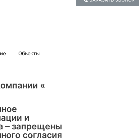
ие
Объекты
омпании «
иное
ации и
та – запрещены
ного согласия