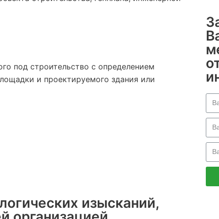
З
В
м
о
ого под строительство с определением
и
площадки и проектируемого здания или
логических изысканий,
й организацией