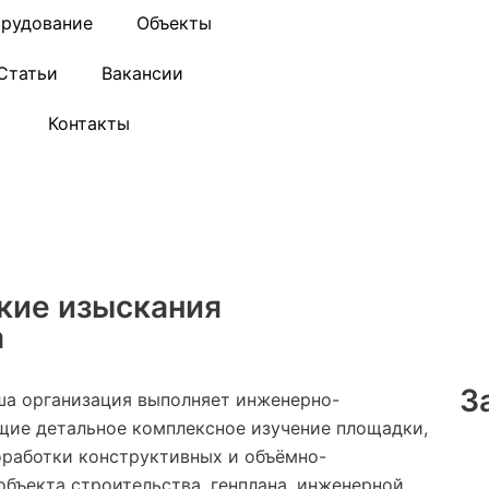
рудование
Объекты
Статьи
Вакансии
Контакты
кие изыскания
а
З
аша организация выполняет инженерно-
щие детальное комплексное изучение площадки,
оработки конструктивных и объёмно-
бъекта строительства, генплана, инженерной